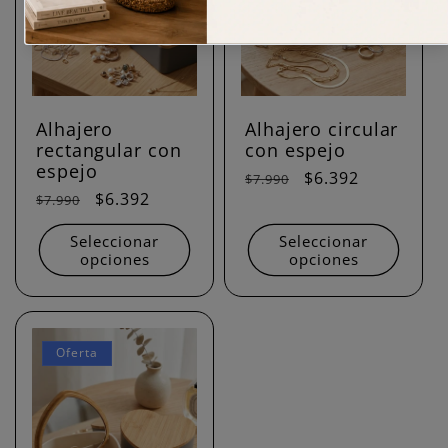
Alhajero
Alhajero circular
rectangular con
con espejo
espejo
Precio
Precio
$6.392
$7.990
Precio
Precio
$6.392
$7.990
habitual
de
habitual
de
oferta
Seleccionar
Seleccionar
oferta
opciones
opciones
Oferta