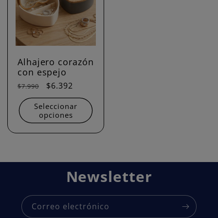
Alhajero corazón
con espejo
Precio
Precio
$6.392
$7.990
habitual
de
Seleccionar
oferta
opciones
Newsletter
Correo electrónico