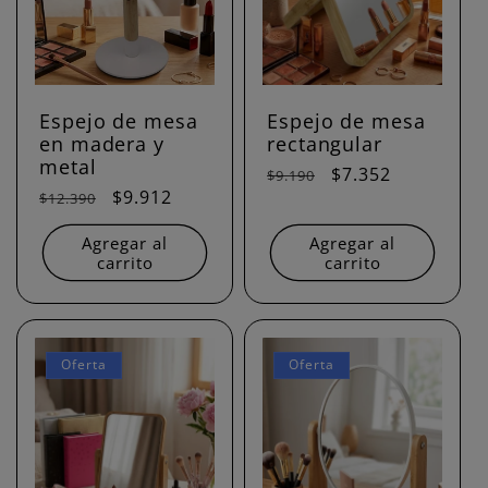
c
i
ó
Espejo de mesa
Espejo de mesa
en madera y
rectangular
n
metal
Precio
Precio
$7.352
$9.190
Precio
Precio
$9.912
$12.390
habitual
de
:
habitual
de
oferta
Agregar al
Agregar al
oferta
carrito
carrito
Oferta
Oferta