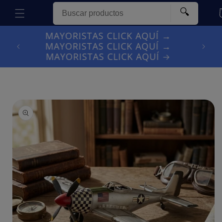
Ir
directamente
🔍
Car
al contenido
MAYORISTAS CLICK AQUÍ →
GO
MAYORISTAS CLICK AQUÍ →
MAYORISTAS CLICK AQUÍ
Ir
directamente
a la
información
del producto