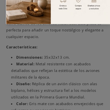
Adorno metálico de avión vintage inspirado en un
avión militar de la Primera Guerra Mundial
,
diseñado en
color gris
con detalles que evocan el
estilo clásico de los aviones históricos. Esta pieza es
perfecta para añadir un toque nostálgico y elegante a
cualquier espacio.
Características:
Dimensiones:
35x32x13 cm.
Material:
Metal resistente con acabados
detallados que reflejan la estética de los aviones
militares de la época.
Diseño:
Réplica de un avión clásico con alas
biplano, hélices y estructura fiel a los modelos
utilizados en la Primera Guerra Mundial.
Color:
Gris mate con acabados envejecidos que