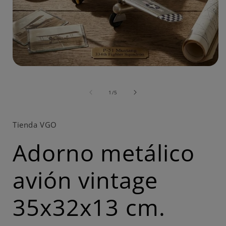
Abrir
elemento
A
multimedia
de
1
1
/
5
en
una
ventana
modal
Tienda VGO
Adorno metálico
avión vintage
35x32x13 cm.