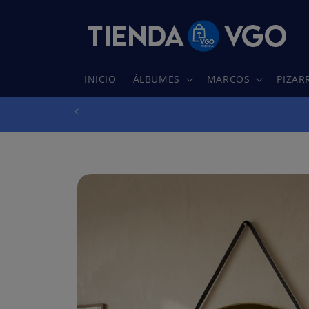
Ir
directamente
al contenido
INICIO
ÁLBUMES
MARCOS
PIZAR
Ir
directamente
a la
información
del producto