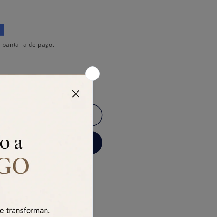
 pantalla de pago.
 carrito
 ahora
183 RECOLETA
s