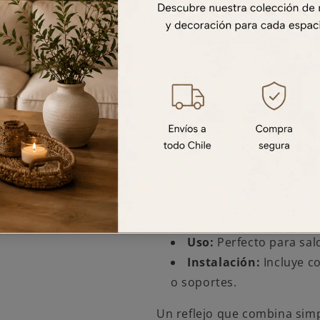
Espejo circular de 40 cm co
decorativa, diseñado para 
práctico a tu hogar. Ideal 
grandes con estilo y funcion
Características:
Dimensiones:
Diámetr
Material:
Marco plásti
dorado.
Diseño:
Forma circular 
instalación y aportar un 
Uso:
Perfecto para sal
Instalación:
Incluye c
o soportes.
Un reflejo que combina simp