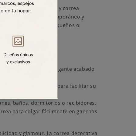
n borde plástico dorado y correa
agregar un toque contemporáneo y
para decorar espacios pequeños o
alidad.
o de 40 cm.
co resistente con un elegante acabado
con correa decorativa para facilitar su
detalle moderno.
ones, baños, dormitorios o recibidores.
orrea para colgar fácilmente en ganchos
licidad y glamour. La correa decorativa