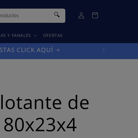
Iniciar
🔍
Carrito
sesión
AS Y FANALES
OFERTAS
STAS CLICK AQUÍ
flotante de
 80x23x4