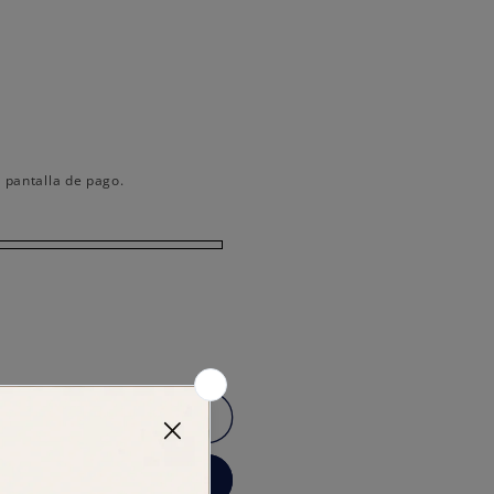
 pantalla de pago.
 carrito
 ahora