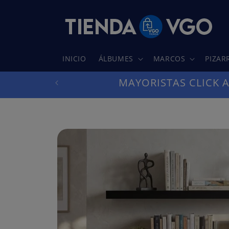
Ir
directamente
al contenido
INICIO
ÁLBUMES
MARCOS
PIZAR
MAYORISTAS CLICK 
Ir
directamente
a la
información
del producto