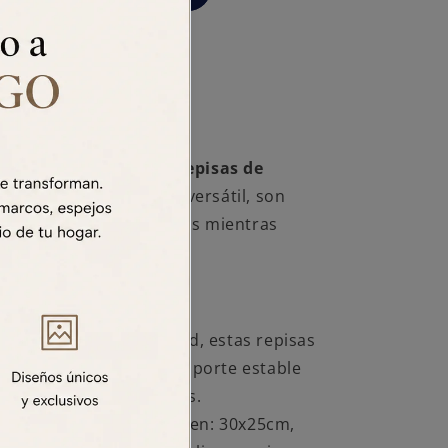
183 RECOLETA
s
 a tu espacio con las
Repisas de
 con su diseño limpio y versátil, son
ibir tus objetos favoritos mientras
hogar.
n madera de alta calidad, estas repisas
, proporcionando un soporte estable
, plantas u otros objetos.
onibilidad de medidas en: 30x25cm,