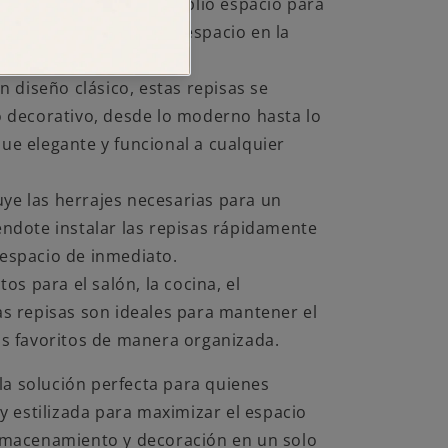
3cm, ofreciendo un amplio espacio para
ulos sin ocupar mucho espacio en la
 diseño clásico, estas repisas se
o decorativo, desde lo moderno hasta lo
ue elegante y funcional a cualquier
uye las herrajes necesarias para un
éndote instalar las repisas rápidamente
 espacio de inmediato.
os para el salón, la cocina, el
as repisas son ideales para mantener el
os favoritos de manera organizada.
la solución perfecta para quienes
y estilizada para maximizar el espacio
lmacenamiento y decoración en un solo