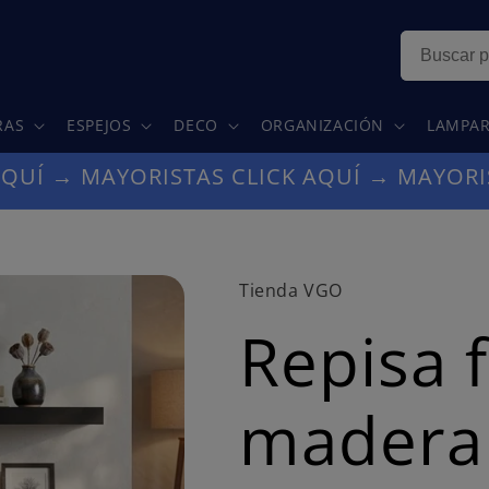
RAS
ESPEJOS
DECO
ORGANIZACIÓN
LAMPAR
AQUÍ → MAYORISTAS CLICK AQUÍ → MAYORI
Tienda VGO
Repisa 
madera