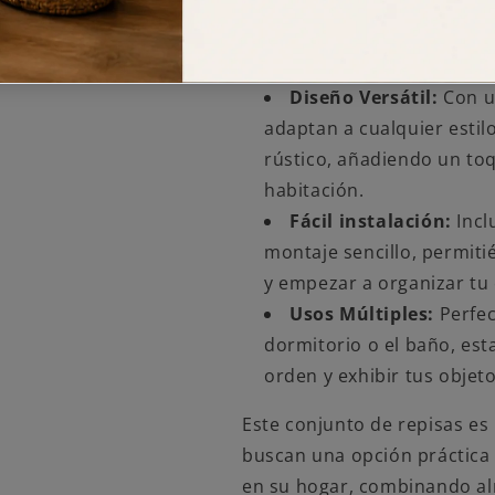
60x23cm, 80x23cm, 120x2
almacenar o exhibir artíc
pared.
Diseño Versátil:
Con un
adaptan a cualquier estil
rústico, añadiendo un toq
habitación.
Fácil instalación:
Incl
montaje sencillo, permiti
y empezar a organizar tu
Usos Múltiples:
Perfect
dormitorio o el baño, est
orden y exhibir tus objet
Este conjunto de repisas es 
buscan una opción práctica 
en su hogar, combinando a